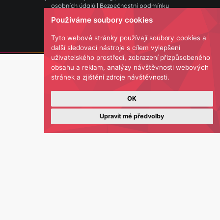
Veřejně obchodní podmínky
|
Souhlas se zpracováním
osobních údajů
|
Bezpečnostní podmínky
Používáme soubory cookies
Copyright © 2023
czhost.cz
Tyto webové stránky používají soubory cookie
další sledovací nástroje s cílem vylepšení
uživatelského prostředí, zobrazení přizpůsobe
obsahu a reklam, analýzy návštěvnosti webo
stránek a zjištění zdroje návštěvnosti.
OK
Upravit mé předvolby