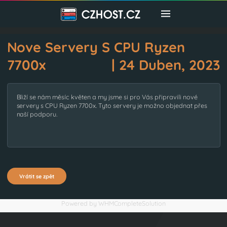
Nove Servery S CPU Ryzen
7700x
| 24 Duben, 2
Bliží se nám měsíc květen a my jsme si pro Vás připravili nové
servery s CPU Ryzen 7700x. Tyto servery je možno objednat pře
naší podporu.
Vrátit se zpět
Powered by
WHMCompleteSolution