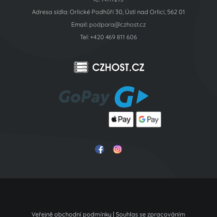
Provozovatel
IT Globe s.r.o.
IČ: 14117215
Adresa sídla: Orlické Podhůří 30, Ústí nad Orlicí, 562 01
Email:
podpora@czhost.cz
Tel:
+420 469 811 606